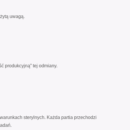
eżytą uwagą.
ć produkcyjną” tej odmiany.
arunkach sterylnych. Każda partia przechodzi
badań.