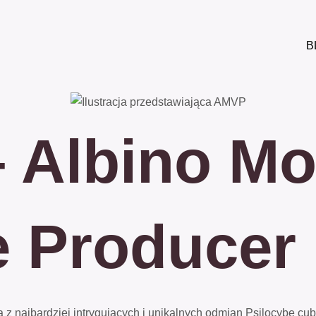
B
Albino Mo
e Producer
 z najbardziej intrygujących i unikalnych odmian Psilocybe cu