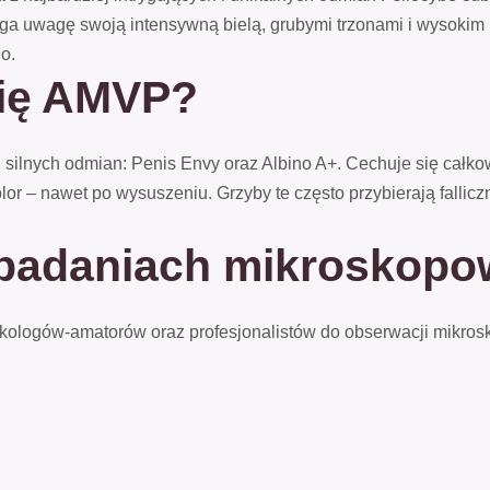
a uwagę swoją intensywną bielą, grubymi trzonami i wysokim 
o.
się AMVP?
ilnych odmian: Penis Envy oraz Albino A+. Cechuje się całkow
lor – nawet po wysuszeniu. Grzyby te często przybierają fallicz
 badaniach mikroskop
kologów-amatorów oraz profesjonalistów do obserwacji mikro