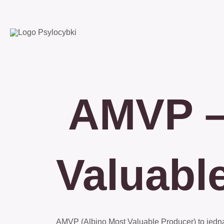
Przejdź
do
treści
AMVP – 
Valuabl
AMVP (Albino Most Valuable Producer) to jedna