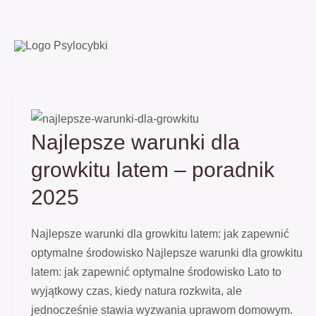
Przejdź
Najlepsze
do
warunki
treści
dla
growkitu
latem
–
poradnik
Najlepsze warunki dla
2025
growkitu latem – poradnik
2025
Najlepsze warunki dla growkitu latem: jak zapewnić
optymalne środowisko Najlepsze warunki dla growkitu
latem: jak zapewnić optymalne środowisko Lato to
wyjątkowy czas, kiedy natura rozkwita, ale
jednocześnie stawia wyzwania uprawom domowym.