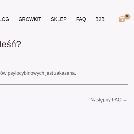
LOG
GROWKIT
SKLEP
FAQ
B2B
pleśń?
ybów psylocybinowych jest zakazana.
Następny FAQ
→