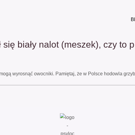
B
się biały nalot (meszek), czy to 
iej mogą wyrosnąć owocniki. Pamiętaj, że w Polsce hodowla grz