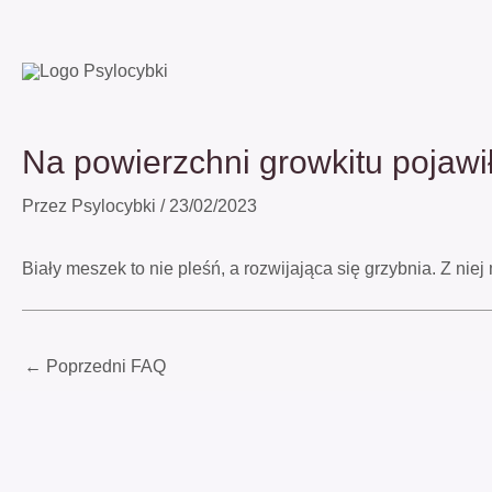
Przejdź
do
treści
Na powierzchni growkitu pojawił 
Przez
Psylocybki
/
23/02/2023
Biały meszek to nie pleśń, a rozwijająca się grzybnia. Z n
←
Poprzedni FAQ